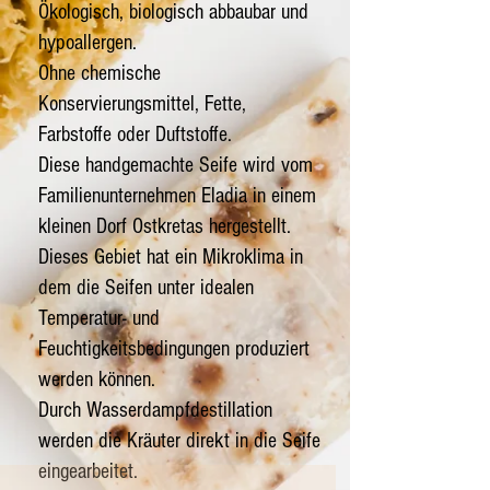
Ökologisch, biologisch abbaubar und
hypoallergen.
Ohne chemische
Konservierungsmittel, Fette,
Farbstoffe oder Duftstoffe.
Diese handgemachte Seife wird vom
Familienunternehmen Eladia in einem
kleinen Dorf Ostkretas hergestellt.
Dieses Gebiet hat ein Mikroklima in
dem die Seifen unter idealen
Temperatur- und
Feuchtigkeitsbedingungen produziert
werden können.
Durch Wasserdampfdestillation
werden die Kräuter direkt in die Seife
eingearbeitet.