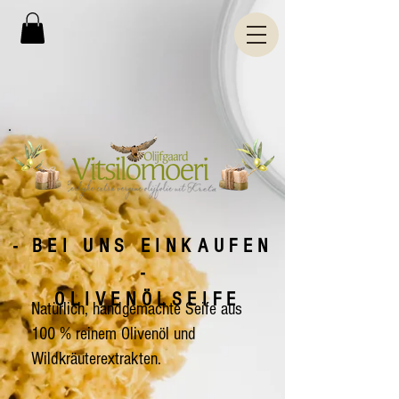
-
BEI UNS EINKAUFEN
-
OLIVENÖLSEIFE
Natürlich, handgemachte Seife aus
100 % reinem Olivenöl und
Wildkräuterextrakten.