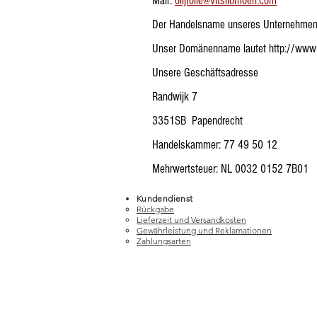
Mail:
olijfolie@vitsilomoeri.com
Der Handelsname unseres Unternehmens l
Unser Domänenname lautet http://www.
Unsere Geschäftsadresse
Randwijk 7
3351SB Papendrecht
Handelskammer: 77 49 50 12
Mehrwertsteuer: NL 0032 0152 7B01
Kundendienst
Rückgabe
Lieferzeit und Versandkosten
Gewährleistung und Reklamationen
Zahlungsarten