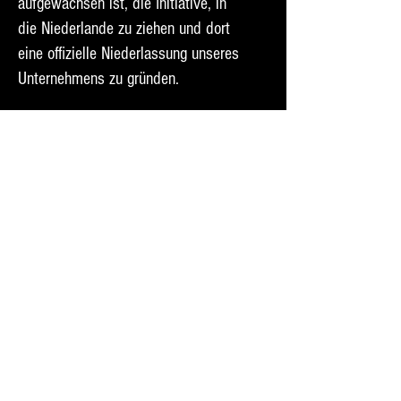
aufgewachsen ist, die Initiative, in
die Niederlande zu ziehen und dort
eine offizielle Niederlassung unseres
Unternehmens zu gründen.
Olivenöl kaufen
Honig einkaufen
Seife kaufen
Kaufen Sie Kräuter &amp; Tee