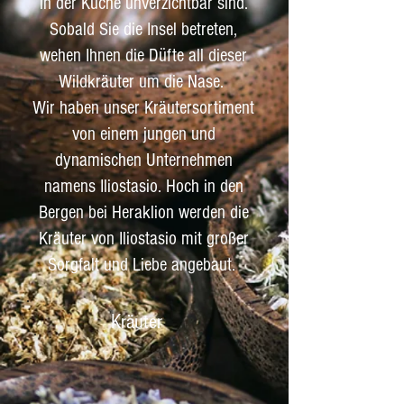
in der Küche unverzichtbar sind.
Sobald Sie die Insel betreten,
wehen Ihnen die Düfte all dieser
Wildkräuter um die Nase.
Wir haben unser Kräutersortiment
von einem jungen und
dynamischen Unternehmen
namens Iliostasio. Hoch in den
Bergen bei Heraklion werden die
Kräuter von Iliostasio mit großer
Sorgfalt und Liebe angebaut.
Kräuter