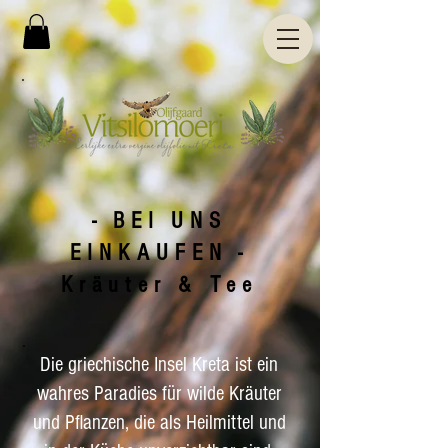
-
BEI UNS
EINKAUFEN
-
Kräuter & Tee
Die griechische Insel Kreta ist ein
wahres Paradies für wilde Kräuter
und Pflanzen, die als Heilmittel und