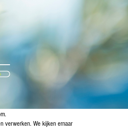
G
com
.
en verwerken. We kijken ernaar