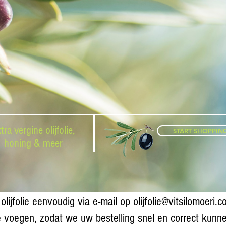
tra vergine olijfolie,
START SHOPPIN
honing & meer
olijfolie eenvoudig via e-mail op
olijfolie@vitsilomoeri.
 voegen, zodat we uw bestelling snel en correct kunn